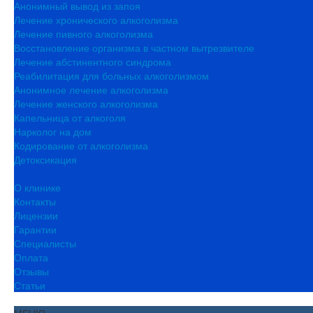
Анонимный вывод из запоя
Лечение хронического алкоголизма
Лечение пивного алкоголизма
Восстановление организма в частном вытрезвителе
Лечение абстинентного синдрома
Реабилитация для больных алкоголизмом
Анонимное лечение алкоголизма
Лечение женского алкоголизма
Капельница от алкоголя
Нарколог на дом
Кодирование от алкоголизма
Детоксикация
О клинике
Контакты
Лицензии
Гарантии
Специалисты
Оплата
Отзывы
Статьи