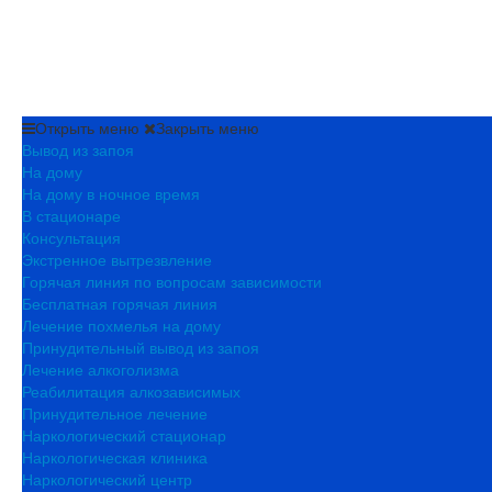
На дому в ночное время
В стационарных условиях
Индивидуальная консультация
Снятие ломки
Открыть меню
Закрыть меню
Вывод из запоя
На дому
На дому в ночное время
В стационаре
Консультация
Экстренное вытрезвление
Горячая линия по вопросам зависимости
Бесплатная горячая линия
Лечение похмелья на дому
Принудительный вывод из запоя
Лечение алкоголизма
Реабилитация алкозависимых
Принудительное лечение
Наркологический стационар
Наркологическая клиника
Наркологический центр