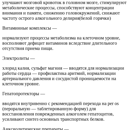
улучшают мозговой кровоток в головном мозге, стимулируют
метаболические процессы, способствуют концентрации
внимания и памяти, снижению головокружений, снижают
частоту острого алкогольного делирия(белой горячки)
Витаминные комплексы —
нормализуют процессы метаболизма на клеточном уровне,
восполняют дефицит витаминов вследствие длительного
отсутствия приема пищи.
Электролиты —
хлорид калия, сульфат магния — вводятся для нормализации
работы сердца — профилактика аритмий, нормализации
артериального давления и сосудистой проницаемости на
клеточном уровне.
Гепатопротекторы —
вводятся внутривенно с рекомендацией перехода на per os
(пероральную — таблетированную форму) для
восстановления поврежденных алкоголем гепатоцитов,
усиливают синтез основных транспортных белков.
Анксиолитические препараты —