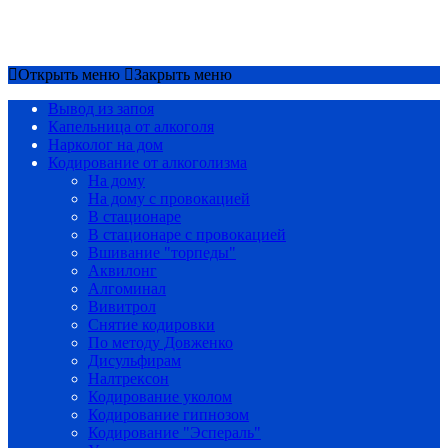
Срочный вызов
8(4852)33-44-03
Открыть меню
Закрыть меню
Вывод из запоя
Капельница от алкоголя
Нарколог на дом
Кодирование от алкоголизма
На дому
На дому с провокацией
В стационаре
В стационаре с провокацией
Вшивание "торпеды"
Аквилонг
Алгоминал
Вивитрол
Снятие кодировки
По методу Довженко
Дисульфирам
Налтрексон
Кодирование уколом
Кодирование гипнозом
Кодирование "Эспераль"