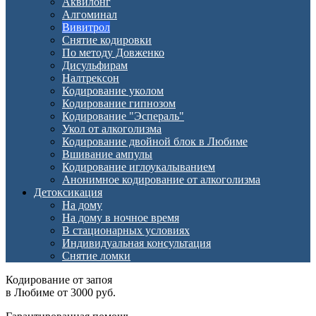
Аквилонг
Алгоминал
Вивитрол
Снятие кодировки
По методу Довженко
Дисульфирам
Налтрексон
Кодирование уколом
Кодирование гипнозом
Кодирование "Эспераль"
Укол от алкоголизма
Кодирование двойной блок в Любиме
Вшивание ампулы
Кодирование иглоукалыванием
Анонимное кодирование от алкоголизма
Детоксикация
На дому
На дому в ночное время
В стационарных условиях
Индивидуальная консультация
Снятие ломки
Кодирование от запоя
в Любиме от 3000 руб.