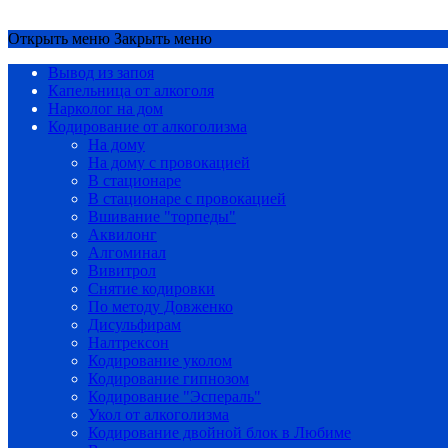
Срочный вызов
8(4852)33-44-03
Открыть меню
Закрыть меню
Вывод из запоя
Капельница от алкоголя
Нарколог на дом
Кодирование от алкоголизма
На дому
На дому с провокацией
В стационаре
В стационаре с провокацией
Вшивание "торпеды"
Аквилонг
Алгоминал
Вивитрол
Снятие кодировки
По методу Довженко
Дисульфирам
Налтрексон
Кодирование уколом
Кодирование гипнозом
Кодирование "Эспераль"
Укол от алкоголизма
Кодирование двойной блок в Любиме