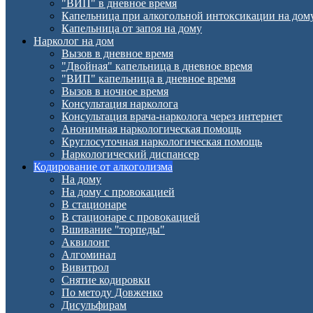
"ВИП" в дневное время
Капельница при алкогольной интоксикации на дом
Капельница от запоя на дому
Нарколог на дом
Вызов в дневное время
"Двойная" капельница в дневное время
"ВИП" капельница в дневное время
Вызов в ночное время
Консультация нарколога
Консультация врача-нарколога через интернет
Анонимная наркологическая помощь
Круглосуточная наркологическая помощь
Наркологический диспансер
Кодирование от алкоголизма
На дому
На дому с провокацией
В стационаре
В стационаре с провокацией
Вшивание "торпеды"
Аквилонг
Алгоминал
Вивитрол
Снятие кодировки
По методу Довженко
Дисульфирам