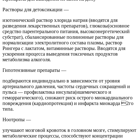
Растворы для детоксикации —
изотонический раствор хлорида натрия (вводятся для
разведения лекарственных препаратов), глюкозы(основное
средство парентерального питания, высокоэнергетический
субстрат), сбалансированные полиионные растворы для
нормализации электролитного состава плазмы, раствор
Рингера с лактатом, витаминные растворы. Вводятся для
ускорения процесса выведения токсичных продуктов
метаболизма алкоголя.
Гипотензивные препараты —
подбираются индивидуально в зависимости от уровня
артериального давления, частоты сердечных сокращений и
пульса — профилактика инсульта(ишемического и
геморрагического), снижают риск острого миокардиального
повреждения (кардиопротекция) и инфаркта миокарда 2го
типа.
Ноотропы —
улучшают мозговой кровоток в головном мозге, стимулируют
метаболические процессы, способствуют концентрации