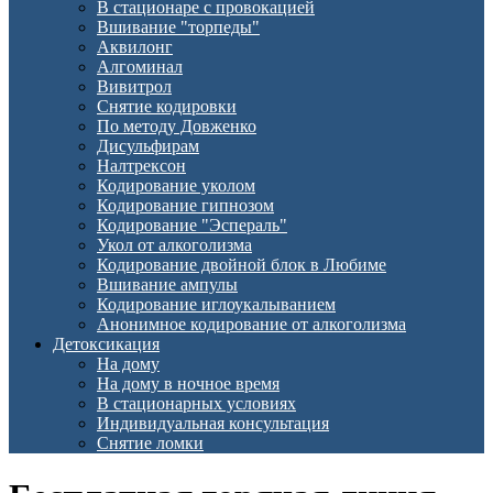
В стационаре с провокацией
Вшивание "торпеды"
Аквилонг
Алгоминал
Вивитрол
Снятие кодировки
По методу Довженко
Дисульфирам
Налтрексон
Кодирование уколом
Кодирование гипнозом
Кодирование "Эспераль"
Укол от алкоголизма
Кодирование двойной блок в Любиме
Вшивание ампулы
Кодирование иглоукалыванием
Анонимное кодирование от алкоголизма
Детоксикация
На дому
На дому в ночное время
В стационарных условиях
Индивидуальная консультация
Снятие ломки