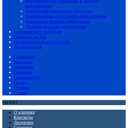
Восстановление организма в частном
вытрезвителе
Лечение абстинентного синдрома
Реабилитация для больных алкоголизмом
Анонимное лечение алкоголизма
Лечение женского алкоголизма
Капельница от алкоголя
Нарколог на дом
Кодирование от алкоголизма
Детоксикация
О клинике
Контакты
Лицензии
Гарантии
Специалисты
Оплата
Отзывы
Статьи
МЕНЮ
О клинике
Контакты
Лицензии
Гарантии