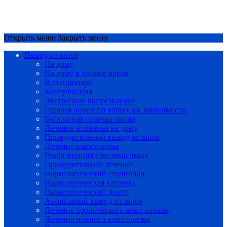
Срочный вызов
8(4852)33-44-03
Открыть меню
Закрыть меню
Вывод из запоя
На дому
На дому в ночное время
В стационаре
Консультация
Экстренное вытрезвление
Горячая линия по вопросам зависимости
Бесплатная горячая линия
Лечение похмелья на дому
Принудительный вывод из запоя
Лечение алкоголизма
Реабилитация алкозависимых
Принудительное лечение
Наркологический стационар
Наркологическая клиника
Наркологический центр
Анонимный вывод из запоя
Лечение хронического алкоголизма
Лечение пивного алкоголизма