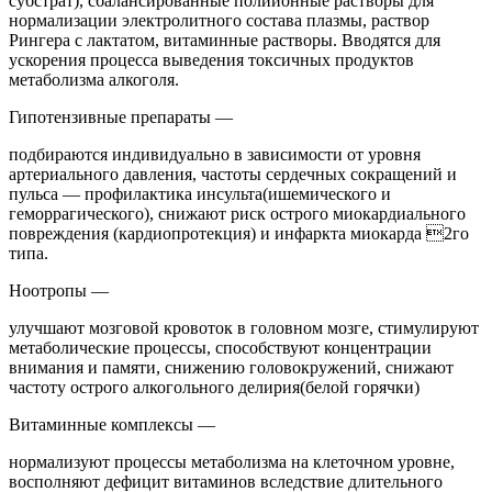
субстрат), сбалансированные полиионные растворы для
нормализации электролитного состава плазмы, раствор
Рингера с лактатом, витаминные растворы. Вводятся для
ускорения процесса выведения токсичных продуктов
метаболизма алкоголя.
Гипотензивные препараты —
подбираются индивидуально в зависимости от уровня
артериального давления, частоты сердечных сокращений и
пульса — профилактика инсульта(ишемического и
геморрагического), снижают риск острого миокардиального
повреждения (кардиопротекция) и инфаркта миокарда 2го
типа.
Ноотропы —
улучшают мозговой кровоток в головном мозге, стимулируют
метаболические процессы, способствуют концентрации
внимания и памяти, снижению головокружений, снижают
частоту острого алкогольного делирия(белой горячки)
Витаминные комплексы —
нормализуют процессы метаболизма на клеточном уровне,
восполняют дефицит витаминов вследствие длительного