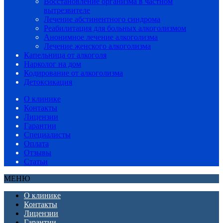
Восстановление организма в частном
вытрезвителе
Лечение абстинентного синдрома
Реабилитация для больных алкоголизмом
Анонимное лечение алкоголизма
Лечение женского алкоголизма
Капельница от алкоголя
Нарколог на дом
Кодирование от алкоголизма
Детоксикация
О клинике
Контакты
Лицензии
Гарантии
Специалисты
Оплата
Отзывы
Статьи
МЕНЮ
О клинике
Контакты
Лицензии
Гарантии