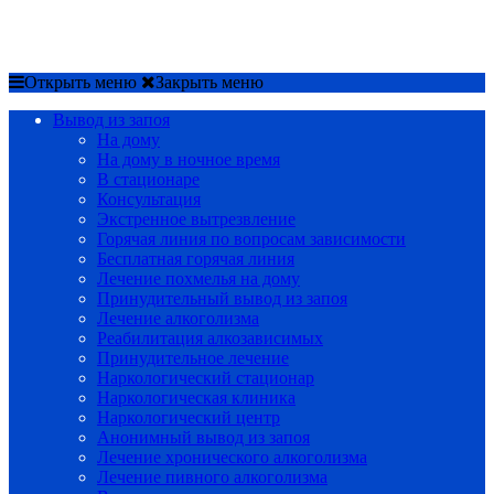
Срочный вызов
8(4852)33-44-03
Открыть меню
Закрыть меню
Вывод из запоя
На дому
На дому в ночное время
В стационаре
Консультация
Экстренное вытрезвление
Горячая линия по вопросам зависимости
Бесплатная горячая линия
Лечение похмелья на дому
Принудительный вывод из запоя
Лечение алкоголизма
Реабилитация алкозависимых
Принудительное лечение
Наркологический стационар
Наркологическая клиника
Наркологический центр
Анонимный вывод из запоя
Лечение хронического алкоголизма
Лечение пивного алкоголизма