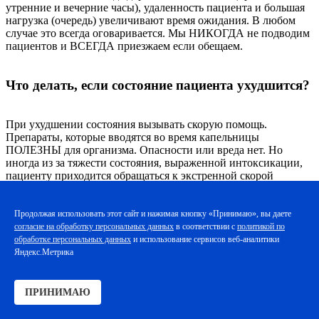
утренние и вечерние часы), удаленность пациента и большая
нагрузка (очередь) увеличивают время ожидания. В любом
случае это всегда оговаривается. Мы НИКОГДА не подводим
пациентов и ВСЕГДА приезжаем если обещаем.
Что делать, если состояние пациента ухудшится?
При ухудшении состояния вызывать скорую помощь.
Препараты, которые вводятся во время капельницы
ПОЛЕЗНЫ для организма. Опасности или вреда нет. Но
иногда из за тяжести состояния, выраженной интоксикации,
пациенту приходится обращаться к экстренной скорой
помощи.
Продолжая использовать этот сайт и нажимая кнопку «Принимаю», вы даете
Возможно ли проведение процедуры в домашних
согласие на обработку персональных данных
в соответствии с
политикой по
обработке персональных данных
и использование сервисов веб-аналитики
условиях?
Яндекс.Метрика
В домашних условиях максимально безопасно. Опытный врач
ПРИНИМАЮ
на протяжении всей процедуры с вами. По окончании
измеряется давление, пульс, ЧСС, сатурация, оставляются