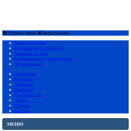
МЕНЮ
Срочный вызов
8(4852)33-44-03
Открыть меню
Закрыть меню
Вывод из запоя
Капельница от алкоголя
Нарколог на дом
Кодирование от алкоголизма
Детоксикация
О клинике
Контакты
Лицензии
Гарантии
Специалисты
Оплата
Отзывы
Статьи
МЕНЮ