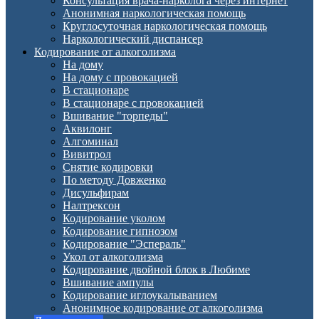
Консультация врача-нарколога через интернет
Анонимная наркологическая помощь
Круглосуточная наркологическая помощь
Наркологический диспансер
Кодирование от алкоголизма
На дому
На дому с провокацией
В стационаре
В стационаре с провокацией
Вшивание "торпеды"
Аквилонг
Алгоминал
Вивитрол
Снятие кодировки
По методу Довженко
Дисульфирам
Налтрексон
Кодирование уколом
Кодирование гипнозом
Кодирование "Эспераль"
Укол от алкоголизма
Кодирование двойной блок в Любиме
Вшивание ампулы
Кодирование иглоукалыванием
Анонимное кодирование от алкоголизма