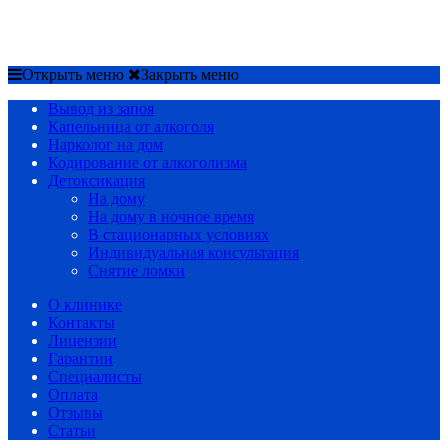
Срочный вызов
8(4852)33-44-03
Открыть меню
Закрыть меню
Вывод из запоя
Капельница от алкоголя
Нарколог на дом
Кодирование от алкоголизма
Детоксикация
На дому
На дому в ночное время
В стационарных условиях
Индивидуальная консультация
Снятие ломки
О клинике
Контакты
Лицензии
Гарантии
Специалисты
Оплата
Отзывы
Статьи