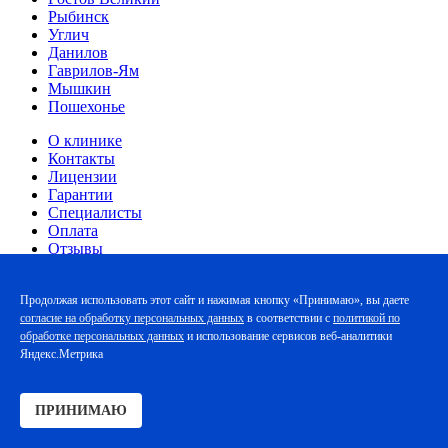
Рыбинск
Углич
Данилов
Гаврилов-Ям
Мышкин
Пошехонье
О клинике
Контакты
Лицензии
Гарантии
Специалисты
Оплата
Отзывы
Статьи
Вывод из запоя
Продолжая использовать этот сайт и нажимая кнопку «Принимаю», вы даете
Капельница от алкоголя
согласие на обработку персональных данных
в соответствии с
политикой по
Нарколог на дом
обработке персональных данных
и использование сервисов веб-аналитики
Кодирование от алкоголизма
Яндекс.Метрика
Детоксикация
Медицинский центр в Любиме "Жизнь" © 2025 | Данный сайт
ПРИНИМАЮ
носит информационный характер и не является публичной
офертой, определяемой положениями Статей 435 и 437