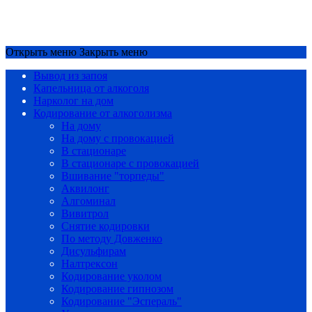
Срочный вызов
8(4852)33-44-03
Открыть меню
Закрыть меню
Вывод из запоя
Капельница от алкоголя
Нарколог на дом
Кодирование от алкоголизма
На дому
На дому с провокацией
В стационаре
В стационаре с провокацией
Вшивание "торпеды"
Аквилонг
Алгоминал
Вивитрол
Снятие кодировки
По методу Довженко
Дисульфирам
Налтрексон
Кодирование уколом
Кодирование гипнозом
Кодирование "Эспераль"