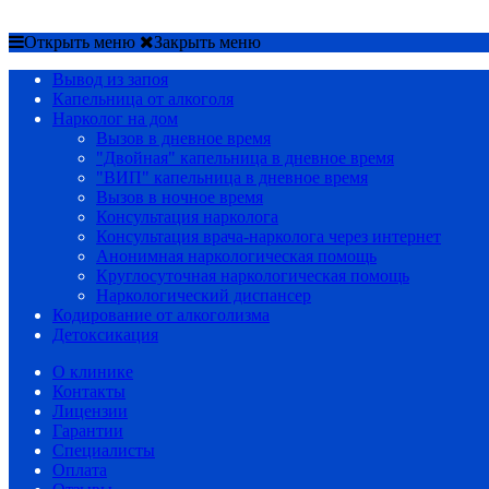
Срочный вызов
8(4852)33-44-03
Открыть меню
Закрыть меню
Вывод из запоя
Капельница от алкоголя
Нарколог на дом
Вызов в дневное время
"Двойная" капельница в дневное время
"ВИП" капельница в дневное время
Вызов в ночное время
Консультация нарколога
Консультация врача-нарколога через интернет
Анонимная наркологическая помощь
Круглосуточная наркологическая помощь
Наркологический диспансер
Кодирование от алкоголизма
Детоксикация
О клинике
Контакты
Лицензии
Гарантии
Специалисты
Оплата